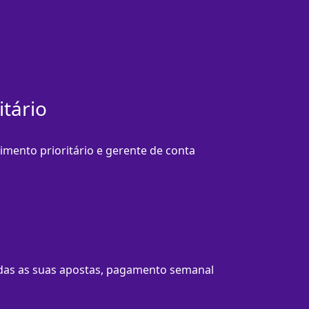
itário
imento prioritário e gerente de conta
P
das as suas apostas, pagamento semanal