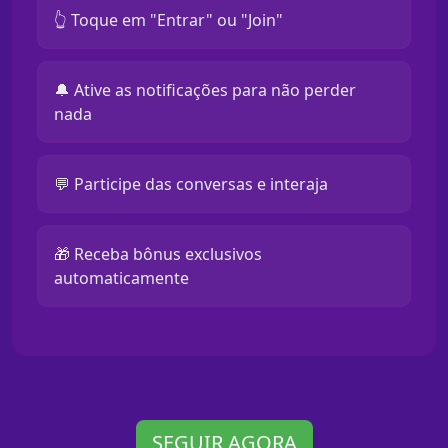
👆 Toque em "Entrar" ou "Join"
🔔 Ative as notificações para não perder
nada
💬 Participe das conversas e interaja
🎁 Receba bônus exclusivos
automaticamente
SEGUIR AGORA