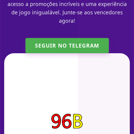
acesso a promoções incríveis e uma experiência
de jogo inigualável. Junte-se aos vencedores
agora!
SEGUIR NO TELEGRAM