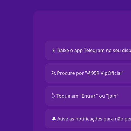
📱 Baixe o app Telegram no seu disp
🔍 Procure por "@95R VipOficial"
👆 Toque em "Entrar" ou "Join"
🔔 Ative as notificações para não p