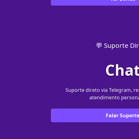
💬 Suporte Di
Cha
Suporte direto via Telegram, r
atendimento persona
Falar Suport