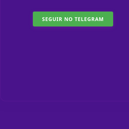
SEGUIR NO TELEGRAM