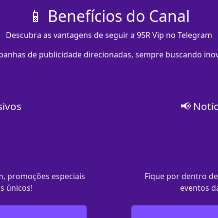
📱 Benefícios do Canal
Descubra as vantagens de seguir a 95R Vip no Telegram
mpanhas de publicidade direcionadas, sempre buscando ino
sivos
📢 Notí
m, promoções especiais
Fique por dentro d
s únicos!
eventos d