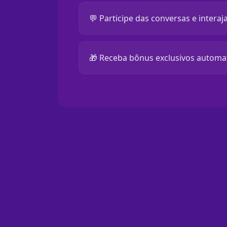
💬 Participe das conversas e interaj
🎁 Receba bônus exclusivos autom