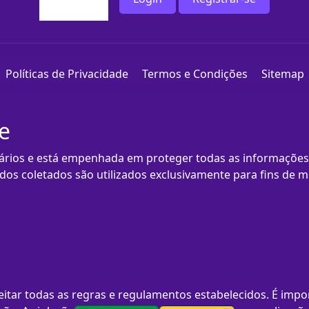
Políticas de Privacidade
Termos e Condições
Sitemap
de
suários e está empenhada em proteger todas as informações
os coletados são utilizados exclusivamente para fins de m
tar todas as regras e regulamentos estabelecidos. É impor