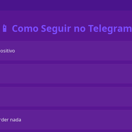
📱 Como Seguir no Telegram
ositivo
erder nada