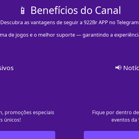
📱 Benefícios do Canal
Descubra as vantagens de seguir a 922Br APP no Telegram
a de jogos e o melhor suporte — garantindo a experiência d
sivos
📢 Notí
m, promoções especiais
Fique por dentro d
s únicos!
eventos da