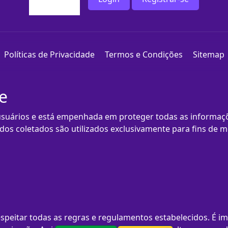
Políticas de Privacidade
Termos e Condições
Sitemap
de
 usuários e está empenhada em proteger todas as informaç
os coletados são utilizados exclusivamente para fins de m
eitar todas as regras e regulamentos estabelecidos. É im