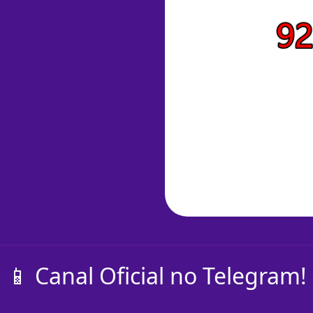
📱 Canal Oficial no Telegram!