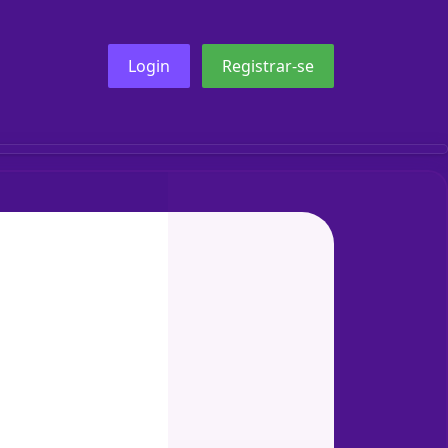
Login
Registrar-se