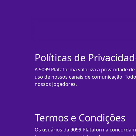
Políticas de Privacida
A 9099 Plataforma valoriza a privacidade d
uso de nossos canais de comunicação. Todos
nossos jogadores.
Termos e Condições
Os usuários da 9099 Plataforma concordam e