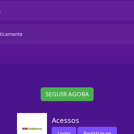
a
aticamente
SEGUIR AGORA
Acessos
Login
Registrar-se