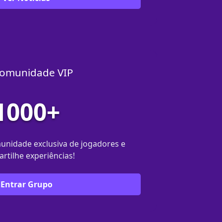
Comunidade VIP
1000+
unidade exclusiva de jogadores e
rtilhe experiências!
Entrar Grupo