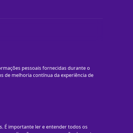
formações pessoais fornecidas durante o
ns de melhoria contínua da experiência de
. É importante ler e entender todos os