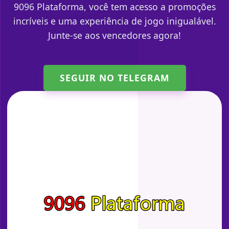
9096 Plataforma, você tem acesso a promoções
incríveis e uma experiência de jogo inigualável.
Junte-se aos vencedores agora!
SEGUIR NO TELEGRAM