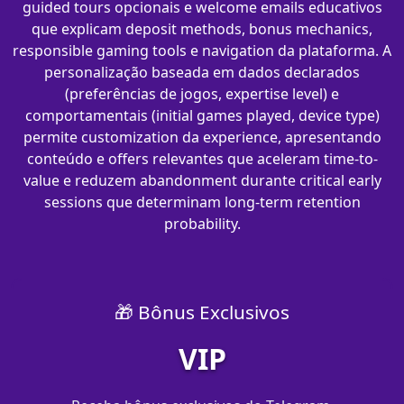
guided tours opcionais e welcome emails educativos
que explicam deposit methods, bonus mechanics,
responsible gaming tools e navigation da plataforma. A
personalização baseada em dados declarados
(preferências de jogos, expertise level) e
comportamentais (initial games played, device type)
permite customization da experience, apresentando
conteúdo e offers relevantes que aceleram time-to-
value e reduzem abandonment durante critical early
sessions que determinam long-term retention
probability.
🎁 Bônus Exclusivos
VIP