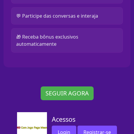
💬 Participe das conversas e interaja
🎁 Receba bônus exclusivos
automaticamente
SEGUIR AGORA
Acessos
Login
Registrar-se