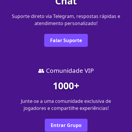
Chat
Suporte direto via Telegram, respostas rápidas e
atendimento personalizado!
Falar Suporte
👥 Comunidade VIP
1000+
Junte-se a uma comunidade exclusiva de
jogadores e compartilhe experiências!
Entrar Grupo