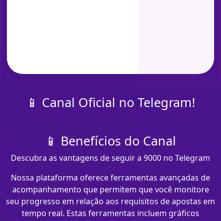
📱 Canal Oficial no Telegram!
📱 Benefícios do Canal
Descubra as vantagens de seguir a 9000 no Telegram
Nossa plataforma oferece ferramentas avançadas de
acompanhamento que permitem que você monitore
seu progresso em relação aos requisitos de apostas em
tempo real. Estas ferramentas incluem gráficos