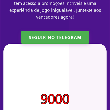
tem acesso a promoções incríveis e uma
experiência de jogo inigualável. Junte-se aos
vencedores agora!
SEGUIR NO TELEGRAM