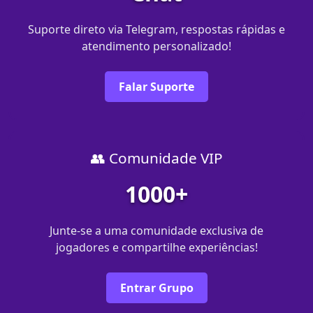
Suporte direto via Telegram, respostas rápidas e
atendimento personalizado!
Falar Suporte
👥 Comunidade VIP
1000+
Junte-se a uma comunidade exclusiva de
jogadores e compartilhe experiências!
Entrar Grupo