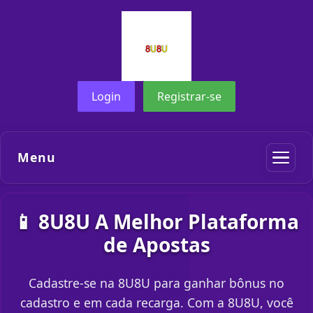
Login
Registrar-se
Menu
📱 8U8U A Melhor Plataforma
de Apostas
Cadastre-se na 8U8U para ganhar bônus no
cadastro e em cada recarga. Com a 8U8U, você