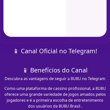
📱 Canal Oficial no Telegram!
📱 Benefícios do Canal
Descubra as vantagens de seguir a 8U8U no Telegram
Como uma plataforma de cassino profissional, a 8U8U
oferece uma grande variedade de jogos amados pelos
jogadores e é a primeira escolha de entretenimento
dos usuários da 8U8U Brasil .