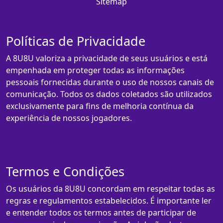
Sitemap
Políticas de Privacidade
A 8U8U valoriza a privacidade de seus usuários e está
empenhada em proteger todas as informações
pessoais fornecidas durante o uso de nossos canais de
comunicação. Todos os dados coletados são utilizados
exclusivamente para fins de melhoria contínua da
experiência de nossos jogadores.
Termos e Condições
Os usuários da 8U8U concordam em respeitar todas as
regras e regulamentos estabelecidos. É importante ler
e entender todos os termos antes de participar de