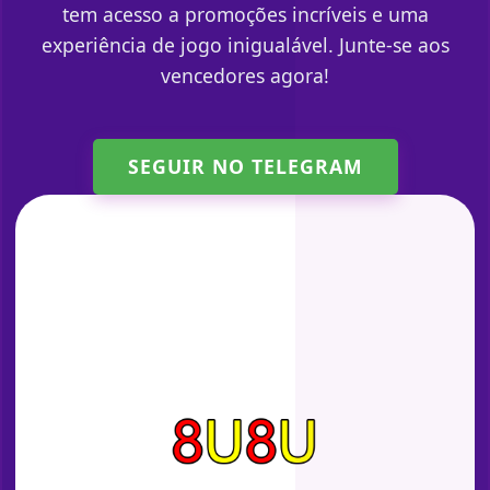
tem acesso a promoções incríveis e uma
experiência de jogo inigualável. Junte-se aos
vencedores agora!
SEGUIR NO TELEGRAM