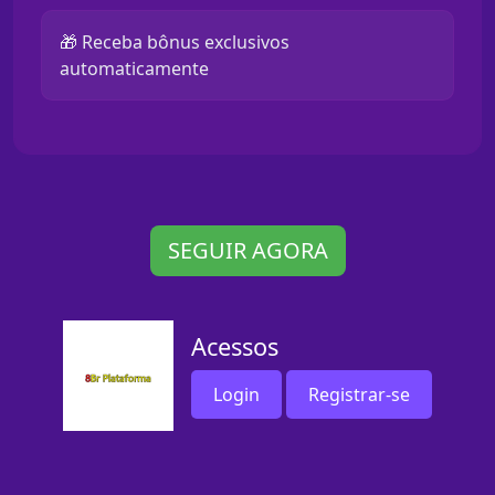
🎁 Receba bônus exclusivos
automaticamente
SEGUIR AGORA
Acessos
Login
Registrar-se