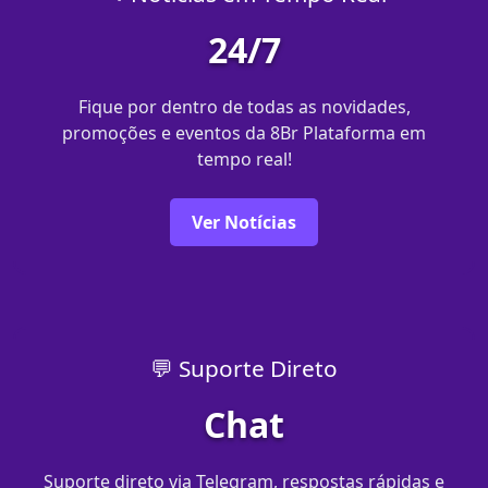
24/7
Fique por dentro de todas as novidades,
promoções e eventos da 8Br Plataforma em
tempo real!
Ver Notícias
💬 Suporte Direto
Chat
Suporte direto via Telegram, respostas rápidas e