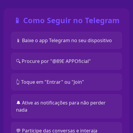
📱 Como Seguir no Telegram
📱 Baixe o app Telegram no seu dispositivo
🔍 Procure por "@89E APPOficial"
👆 Toque em "Entrar" ou "Join"
🔔 Ative as notificações para não perder
nada
💬 Participe das conversas e interaja