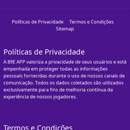
Políticas de Privacidade
Termos e Condições
Sitemap
Políticas de Privacidade
A 89E APP valoriza a privacidade de seus usuários e está
empenhada em proteger todas as informações
pessoais fornecidas durante o uso de nossos canais de
comunicação. Todos os dados coletados são utilizados
exclusivamente para fins de melhoria contínua da
experiência de nossos jogadores.
Termos e Condições