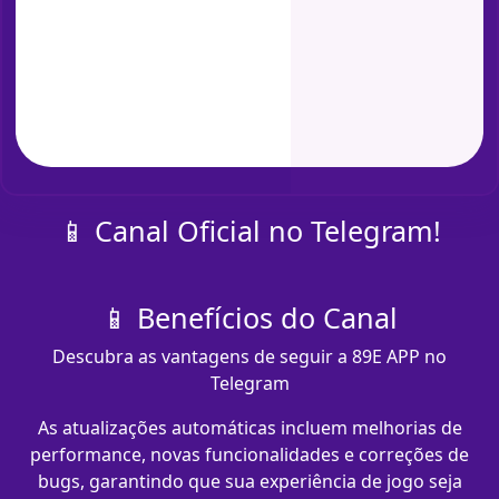
📱 Canal Oficial no Telegram!
📱 Benefícios do Canal
Descubra as vantagens de seguir a 89E APP no
Telegram
As atualizações automáticas incluem melhorias de
performance, novas funcionalidades e correções de
bugs, garantindo que sua experiência de jogo seja