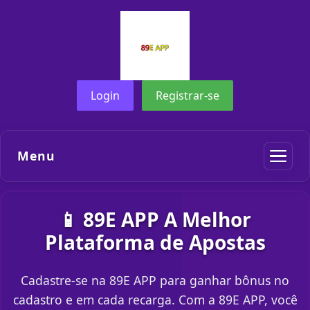
Login
Registrar-se
Menu
📱 89E APP A Melhor
Plataforma de Apostas
Cadastre-se na 89E APP para ganhar bônus no
cadastro e em cada recarga. Com a 89E APP, você