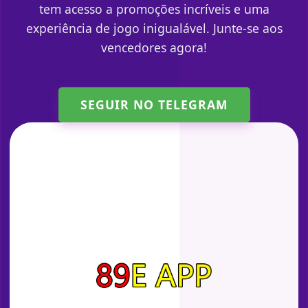
tem acesso a promoções incríveis e uma
experiência de jogo inigualável. Junte-se aos
vencedores agora!
SEGUIR NO TELEGRAM