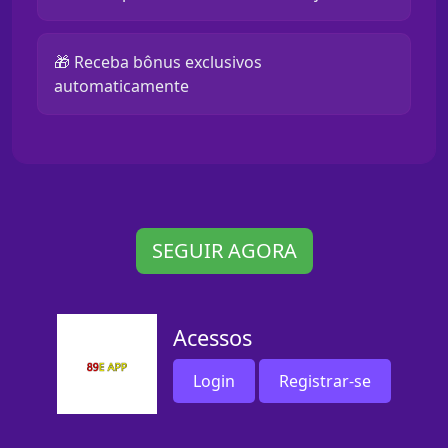
🎁 Receba bônus exclusivos
automaticamente
SEGUIR AGORA
Acessos
Login
Registrar-se