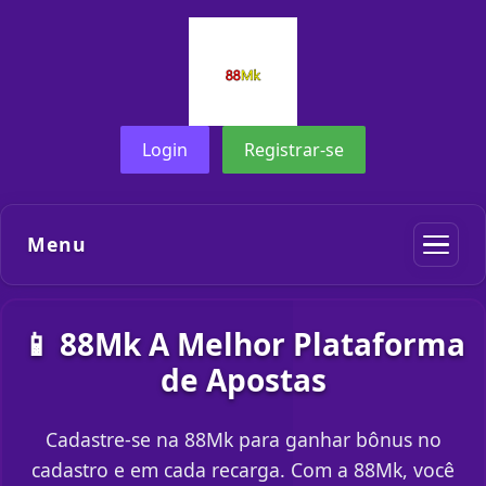
Login
Registrar-se
Menu
📱 88Mk A Melhor Plataforma
de Apostas
Cadastre-se na 88Mk para ganhar bônus no
cadastro e em cada recarga. Com a 88Mk, você