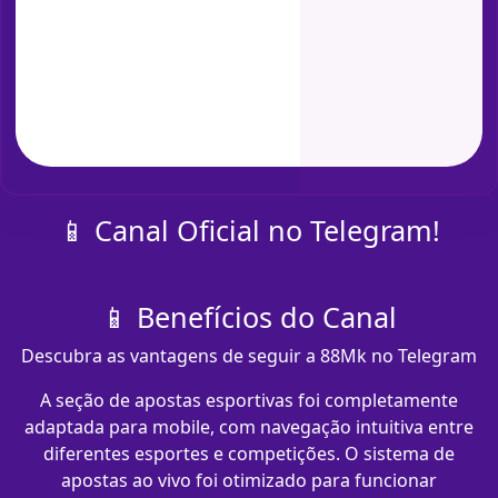
📱 Canal Oficial no Telegram!
📱 Benefícios do Canal
Descubra as vantagens de seguir a 88Mk no Telegram
A seção de apostas esportivas foi completamente
adaptada para mobile, com navegação intuitiva entre
diferentes esportes e competições. O sistema de
apostas ao vivo foi otimizado para funcionar