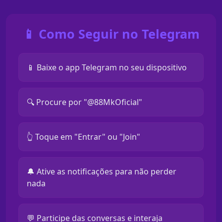
📱 Como Seguir no Telegram
📱 Baixe o app Telegram no seu dispositivo
🔍 Procure por "@88MkOficial"
👆 Toque em "Entrar" ou "Join"
🔔 Ative as notificações para não perder
nada
💬 Participe das conversas e interaja