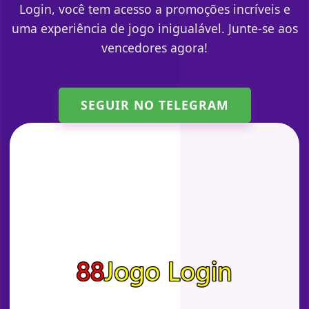
Login, você tem acesso a promoções incríveis e
uma experiência de jogo inigualável. Junte-se aos
vencedores agora!
SEGUIR NO TELEGRAM