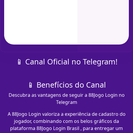
📱 Canal Oficial no Telegram!
📱 Benefícios do Canal
Descubra as vantagens de seguir a 88Jogo Login no
Telegram
A 88Jogo Login valoriza a experiência de cadastro do
jogador, combinando com os belos gráficos da
plataforma 88Jogo Login Brasil , para entregar um