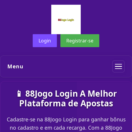
Login
Registrar-se
Menu
📱 88Jogo Login A Melhor
Plataforma de Apostas
Cadastre-se na 88Jogo Login para ganhar bônus
no cadastro e em cada recarga. Com a 88Jogo