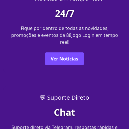
24/7
Fique por dentro de todas as novidades,
promoções e eventos da 88Jogo Login em tempo
real!
Ver Notícias
💬 Suporte Direto
Chat
Suporte direto via Telegram, respostas rápidas e