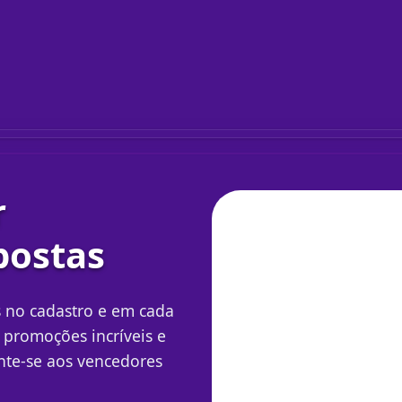
r
postas
 no cadastro e em cada
 promoções incríveis e
unte-se aos vencedores