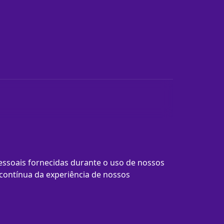
essoais fornecidas durante o uso de nossos
 contínua da experiência de nossos