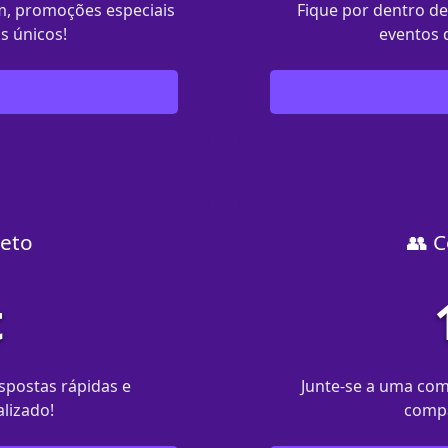
m, promoções especiais
Fique por dentro d
s únicos!
eventos 
reto
👥 
t
espostas rápidas e
Junte-se a uma com
lizado!
compa