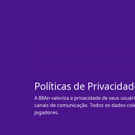
Políticas de Privacida
A 88An valoriza a privacidade de seus usuá
canais de comunicação. Todos os dados cole
jogadores.