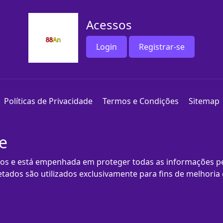
Acessos
Login
Registrar-se
Políticas de Privacidade
Termos e Condições
Sitemap
de
rios e está empenhada em proteger todas as informações p
tados são utilizados exclusivamente para fins de melhoria