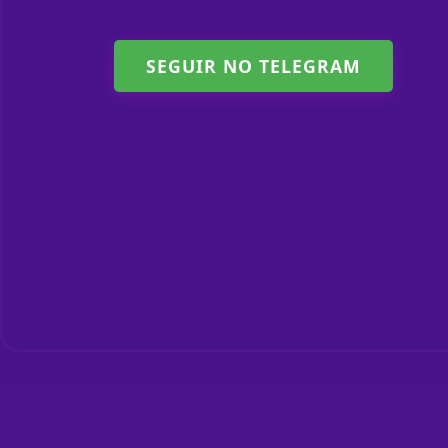
SEGUIR NO TELEGRAM