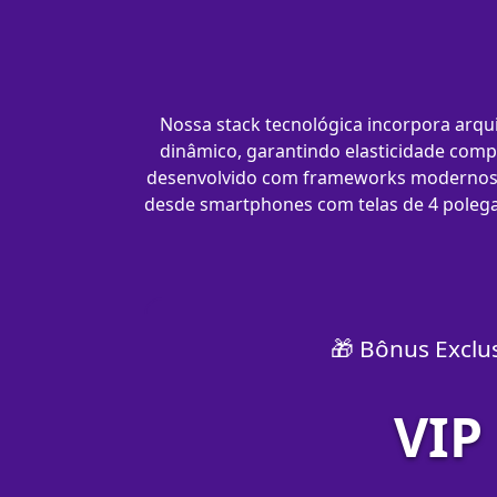
Nossa stack tecnológica incorpora arqu
dinâmico, garantindo elasticidade comp
desenvolvido com frameworks modernos e
desde smartphones com telas de 4 polegad
🎁 Bônus Exclu
VIP