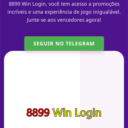
8899 Win Login, você tem acesso a promoções
incríveis e uma experiência de jogo inigualável.
Junte-se aos vencedores agora!
SEGUIR NO TELEGRAM