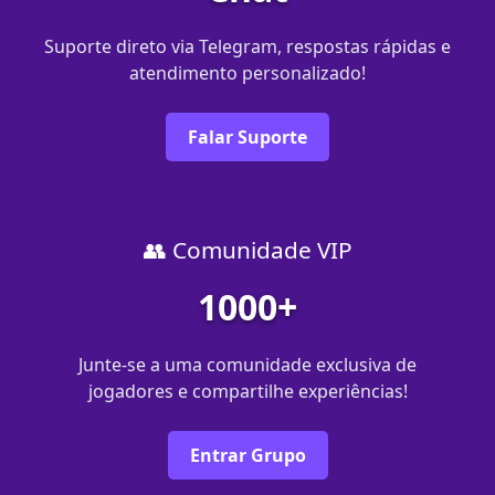
Suporte direto via Telegram, respostas rápidas e
atendimento personalizado!
Falar Suporte
👥 Comunidade VIP
1000+
Junte-se a uma comunidade exclusiva de
jogadores e compartilhe experiências!
Entrar Grupo