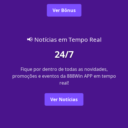
Ver Bônus
📢 Notícias em Tempo Real
24/7
Fique por dentro de todas as novidades,
promoções e eventos da 888Win APP em tempo
real!
Ver Notícias