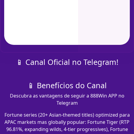
📱 Canal Oficial no Telegram!
📱 Benefícios do Canal
Descubra as vantagens de seguir a 888Win APP no
Telegram
Fortune series (20+ Asian-themed titles) optimized para
APAC markets mas globally popular: Fortune Tiger (RTP
96.81%, expanding wilds, 4-tier progressives), Fortune