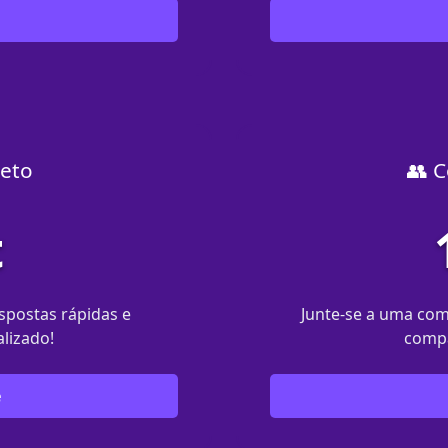
reto
👥 
t
espostas rápidas e
Junte-se a uma com
lizado!
compa
e