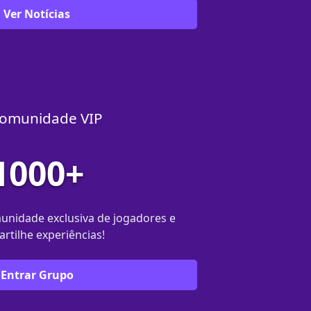
Ver Notícias
Comunidade VIP
1000+
unidade exclusiva de jogadores e
rtilhe experiências!
Entrar Grupo