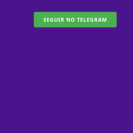
SEGUIR NO TELEGRAM