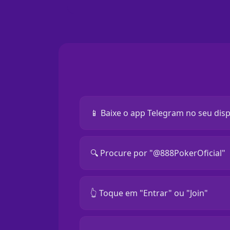
📱 Baixe o app Telegram no seu disp
🔍 Procure por "@888PokerOficial"
👆 Toque em "Entrar" ou "Join"