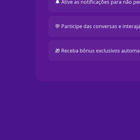
🔔 Ative as notificações para não p
💬 Participe das conversas e interaj
🎁 Receba bônus exclusivos autom