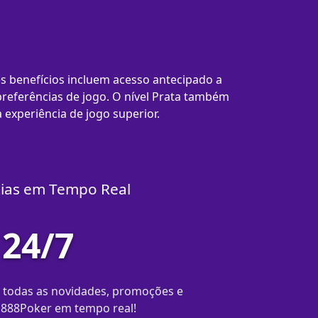
tes benefícios incluem acesso antecipado a
preferências de jogo. O nível Prata também
experiência de jogo superior.
cias em Tempo Real
24/7
e todas as novidades, promoções e
 888Poker em tempo real!