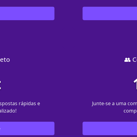
reto
👥 
t
espostas rápidas e
Junte-se a uma com
lizado!
compa
e