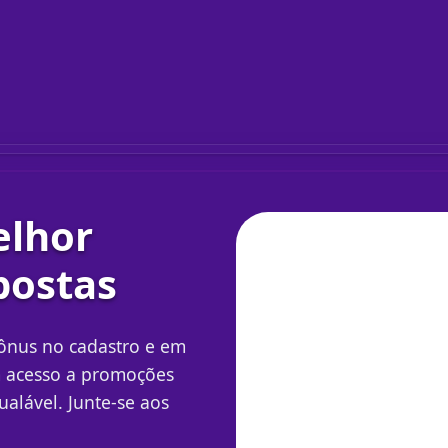
elhor
postas
ônus no cadastro e em
m acesso a promoções
ualável. Junte-se aos