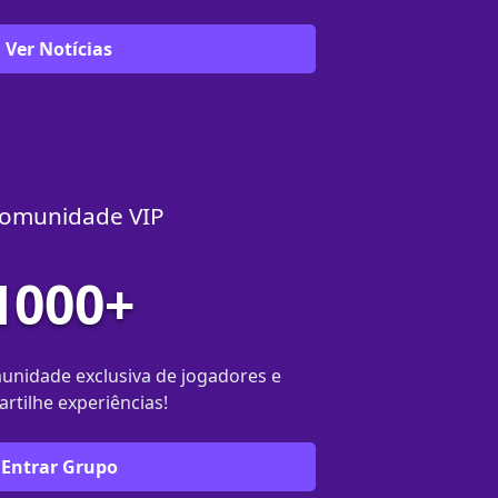
Ver Notícias
Comunidade VIP
1000+
unidade exclusiva de jogadores e
rtilhe experiências!
Entrar Grupo