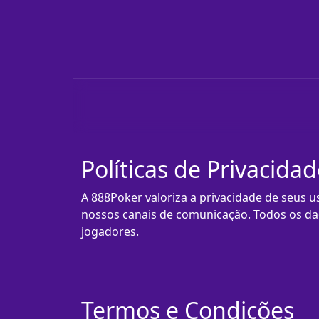
Políticas de Privacida
A 888Poker valoriza a privacidade de seus 
nossos canais de comunicação. Todos os dad
jogadores.
Termos e Condições