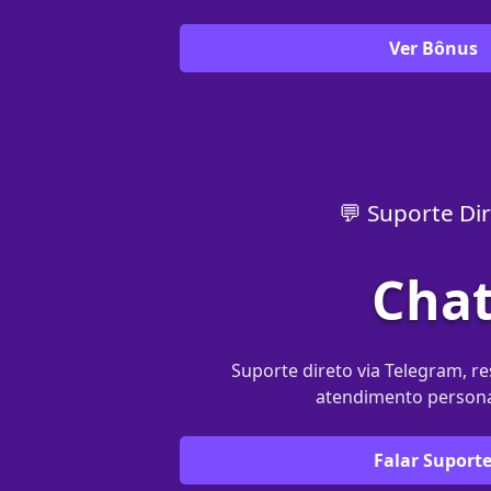
Ver Bônus
💬 Suporte Di
Cha
Suporte direto via Telegram, r
atendimento persona
Falar Suport