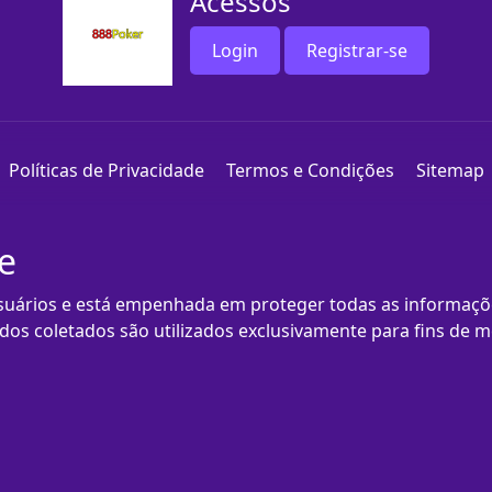
Acessos
Login
Registrar-se
Políticas de Privacidade
Termos e Condições
Sitemap
de
usuários e está empenhada em proteger todas as informaçõ
os coletados são utilizados exclusivamente para fins de m