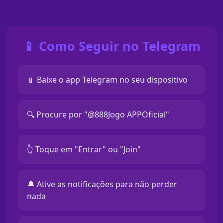
📱 Como Seguir no Telegram
📱 Baixe o app Telegram no seu dispositivo
🔍 Procure por "@888Jogo APPOficial"
👆 Toque em "Entrar" ou "Join"
🔔 Ative as notificações para não perder
nada