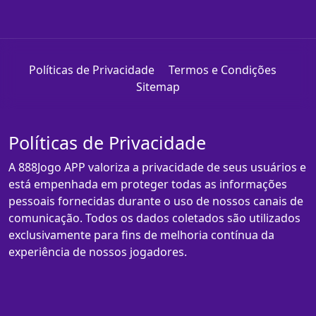
Políticas de Privacidade
Termos e Condições
Sitemap
Políticas de Privacidade
A 888Jogo APP valoriza a privacidade de seus usuários e
está empenhada em proteger todas as informações
pessoais fornecidas durante o uso de nossos canais de
comunicação. Todos os dados coletados são utilizados
exclusivamente para fins de melhoria contínua da
experiência de nossos jogadores.