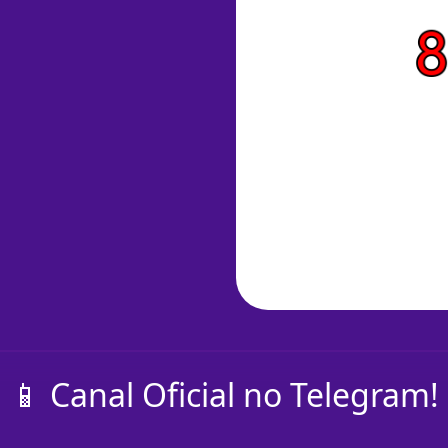
📱 Canal Oficial no Telegram!