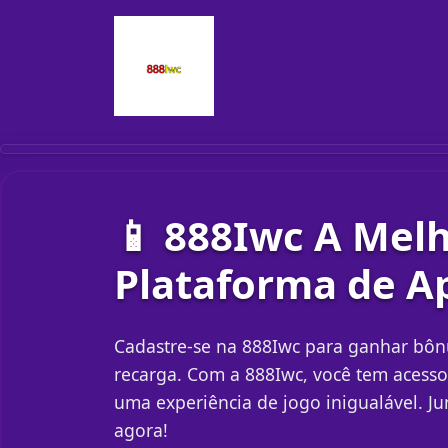
📱 888Iwc A Mel
Plataforma de A
Cadastre-se na 888Iwc para ganhar bôn
recarga. Com a 888Iwc, você tem acesso
uma experiência de jogo inigualável. J
agora!