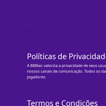
Políticas de Privacida
A 888Iwc valoriza a privacidade de seus us
nossos canais de comunicação. Todos os dad
jogadores.
Termos e Condições