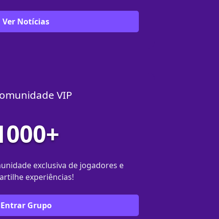
Ver Notícias
Comunidade VIP
1000+
unidade exclusiva de jogadores e
rtilhe experiências!
Entrar Grupo