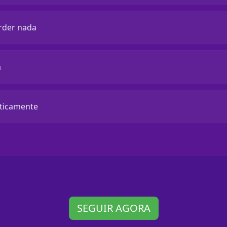
erder nada
a
aticamente
SEGUIR AGORA