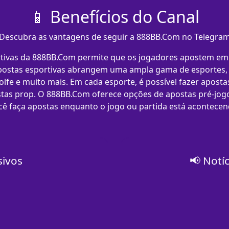
📱 Benefícios do Canal
Descubra as vantagens de seguir a 888BB.Com no Telegra
ortivas da 888BB.Com permite que os jogadores apostem em
 apostas esportivas abrangem uma ampla gama de esportes, i
 golfe e muito mais. Em cada esporte, é possível fazer apo
tas prop. O 888BB.Com oferece opções de apostas pré-jogo 
cê faça apostas enquanto o jogo ou partida está acontecen
sivos
📢 Notí