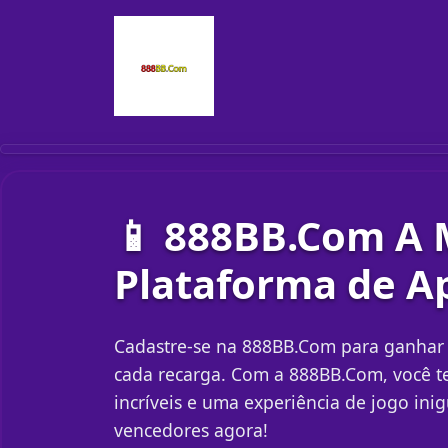
📱 888BB.Com A 
Plataforma de A
Cadastre-se na 888BB.Com para ganhar
cada recarga. Com a 888BB.Com, você 
incríveis e uma experiência de jogo inig
vencedores agora!