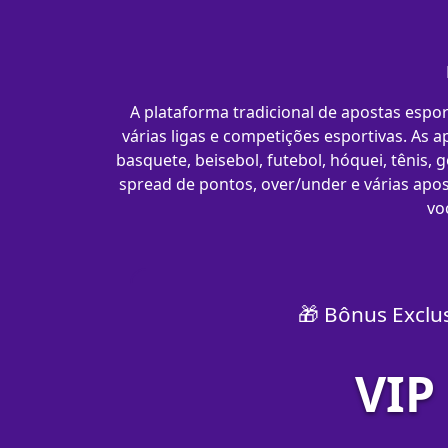
A plataforma tradicional de apostas esp
várias ligas e competições esportivas. As
basquete, beisebol, futebol, hóquei, tênis,
spread de pontos, over/under e várias apos
vo
🎁 Bônus Exclu
VIP