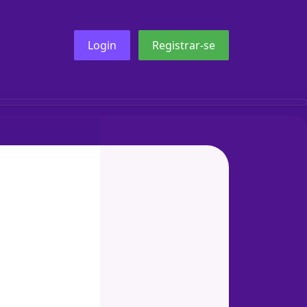
Login
Registrar-se