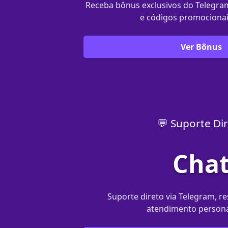
Receba bônus exclusivos do Telegra
e códigos promocionai
Ver Bônus
💬 Suporte Di
Cha
Suporte direto via Telegram, r
atendimento persona