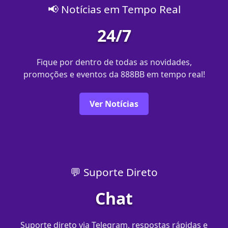
📢 Notícias em Tempo Real
24/7
Fique por dentro de todas as novidades,
promoções e eventos da 888BB em tempo real!
Ver Notícias
💬 Suporte Direto
Chat
Suporte direto via Telegram, respostas rápidas e