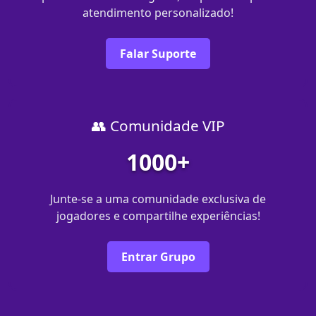
atendimento personalizado!
Falar Suporte
👥 Comunidade VIP
1000+
Junte-se a uma comunidade exclusiva de
jogadores e compartilhe experiências!
Entrar Grupo