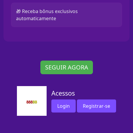
🎁 Receba bônus exclusivos
automaticamente
SEGUIR AGORA
Acessos
Login
Registrar-se