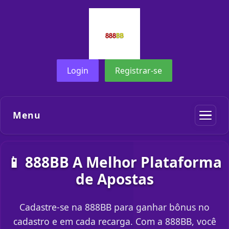
Login
Registrar-se
Menu
📱 888BB A Melhor Plataforma
de Apostas
Cadastre-se na 888BB para ganhar bônus no
cadastro e em cada recarga. Com a 888BB, você