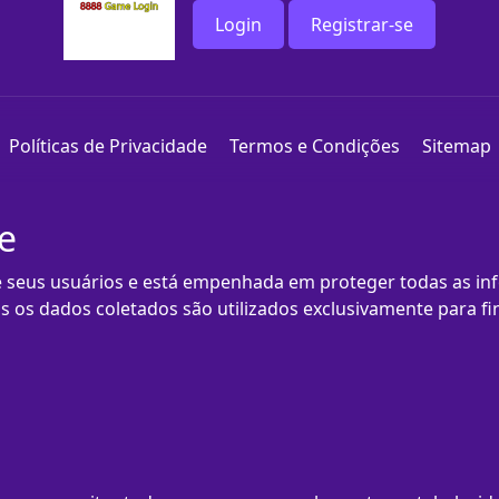
Login
Registrar-se
Políticas de Privacidade
Termos e Condições
Sitemap
de
de seus usuários e está empenhada em proteger todas as in
 os dados coletados são utilizados exclusivamente para fi