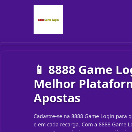
📱 8888 Game Lo
Melhor Platafor
Apostas
Cadastre-se na 8888 Game Login para 
e em cada recarga. Com a 8888 Game Lo