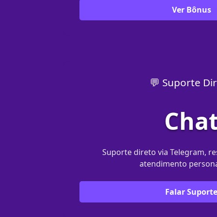
Ver Bônus
💬 Suporte Di
Cha
Suporte direto via Telegram, r
atendimento persona
Falar Suport