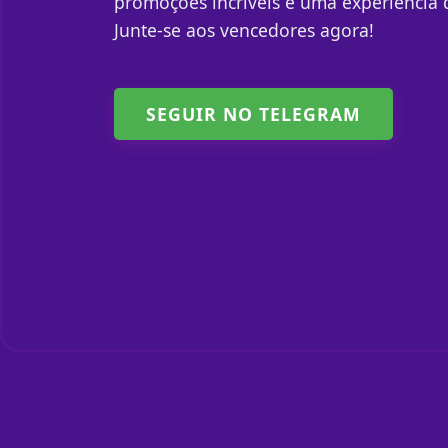
promoções incríveis e uma experiência d
Junte-se aos vencedores agora!
SEGUIR NO TELEGRAM