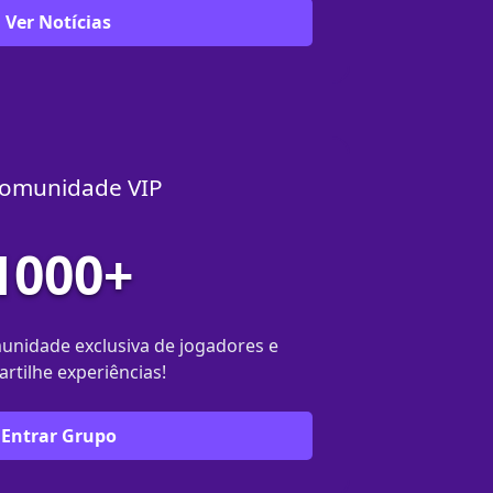
Ver Notícias
Comunidade VIP
1000+
unidade exclusiva de jogadores e
rtilhe experiências!
Entrar Grupo