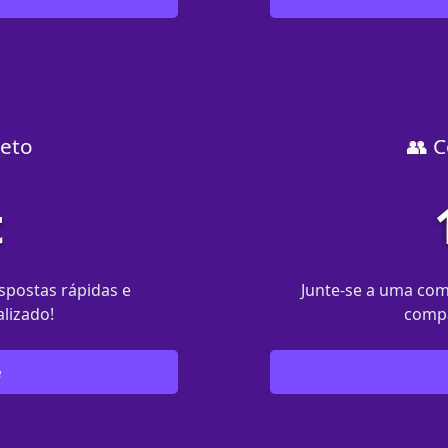
reto
👥 
t
espostas rápidas e
Junte-se a uma com
lizado!
compa
e