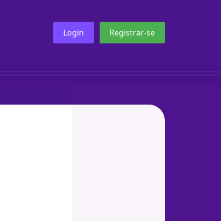
Login
Registrar-se