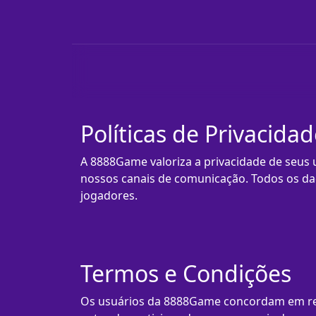
Políticas de Privacida
A 8888Game valoriza a privacidade de seus
nossos canais de comunicação. Todos os dad
jogadores.
Termos e Condições
Os usuários da 8888Game concordam em resp