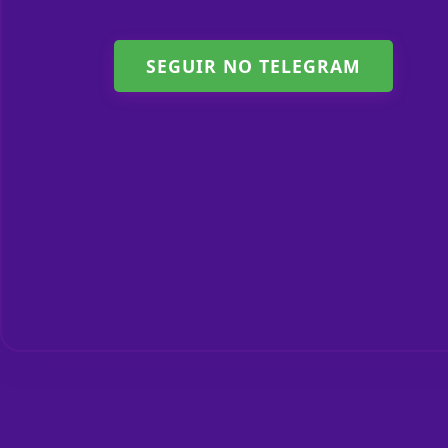
SEGUIR NO TELEGRAM