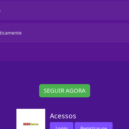
a
aticamente
SEGUIR AGORA
Acessos
Login
Registrar-se