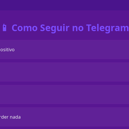
📱 Como Seguir no Telegram
ositivo
erder nada