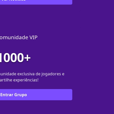
Comunidade VIP
1000+
unidade exclusiva de jogadores e
rtilhe experiências!
Entrar Grupo