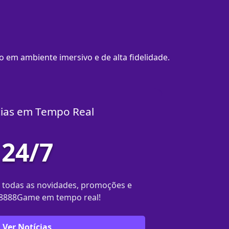
m
em ambiente imersivo e de alta fidelidade.
cias em Tempo Real
24/7
e todas as novidades, promoções e
 8888Game em tempo real!
Ver Notícias