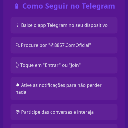
📱 Como Seguir no Telegram
📱 Baixe o app Telegram no seu dispositivo
🔍 Procure por "@8857.ComOficial"
👆 Toque em "Entrar" ou "Join"
🔔 Ative as notificações para não perder
nada
💬 Participe das conversas e interaja