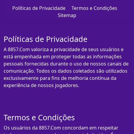
Políticas de Privacidade
Termos e Condições
Sitemap
Políticas de Privacidade
A 8857.Com valoriza a privacidade de seus usuários e
está empenhada em proteger todas as informações
pessoais fornecidas durante o uso de nossos canais de
comunicação. Todos os dados coletados são utilizados
exclusivamente para fins de melhoria contínua da
experiência de nossos jogadores.
Termos e Condições
Os usuários da 8857.Com concordam em respeitar