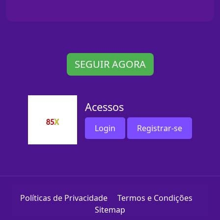
SEGUIR AGORA
Acessos
Login
Registrar-se
Políticas de Privacidade
Termos e Condições
Sitemap