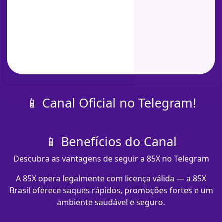
📱 Canal Oficial no Telegram!
📱 Benefícios do Canal
Descubra as vantagens de seguir a 85X no Telegram
A 85X opera legalmente com licença válida — a 85X
Brasil oferece saques rápidos, promoções fortes e um
ambiente saudável e seguro.