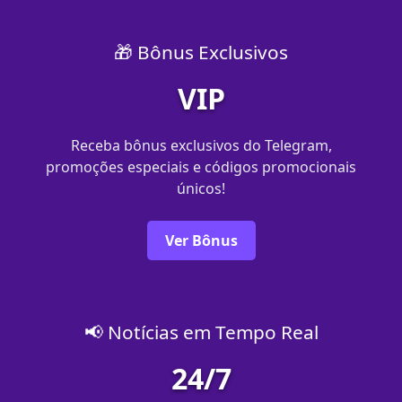
🎁 Bônus Exclusivos
VIP
Receba bônus exclusivos do Telegram,
promoções especiais e códigos promocionais
únicos!
Ver Bônus
📢 Notícias em Tempo Real
24/7