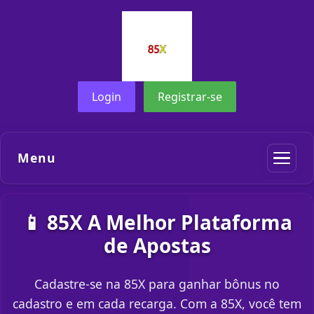
Login
Registrar-se
Menu
📱 85X A Melhor Plataforma
de Apostas
Cadastre-se na 85X para ganhar bônus no
cadastro e em cada recarga. Com a 85X, você tem