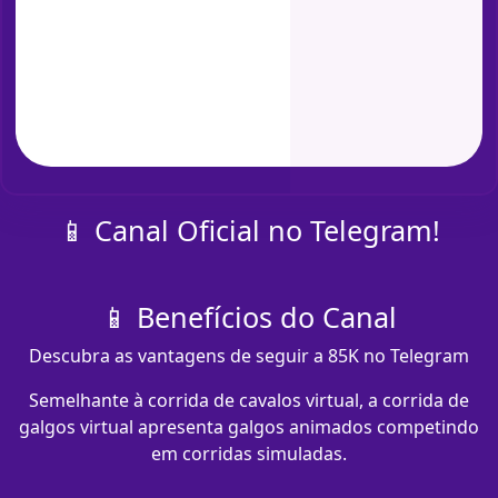
📱 Canal Oficial no Telegram!
📱 Benefícios do Canal
Descubra as vantagens de seguir a 85K no Telegram
Semelhante à corrida de cavalos virtual, a corrida de
galgos virtual apresenta galgos animados competindo
em corridas simuladas.