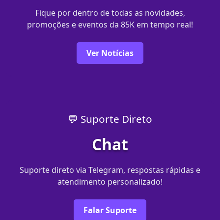
Fique por dentro de todas as novidades,
promoções e eventos da 85K em tempo real!
Ver Notícias
💬 Suporte Direto
Chat
Suporte direto via Telegram, respostas rápidas e
atendimento personalizado!
Falar Suporte