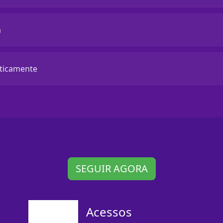
a
aticamente
SEGUIR AGORA
Acessos