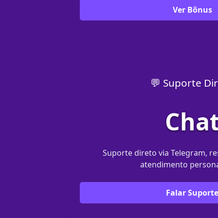
Ver Bônus
💬 Suporte Di
Cha
Suporte direto via Telegram, r
atendimento persona
Falar Suport