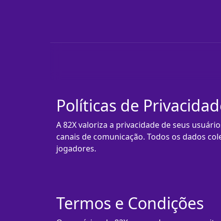
Políticas de Privacida
A 82X valoriza a privacidade de seus usuár
canais de comunicação. Todos os dados cole
jogadores.
Termos e Condições