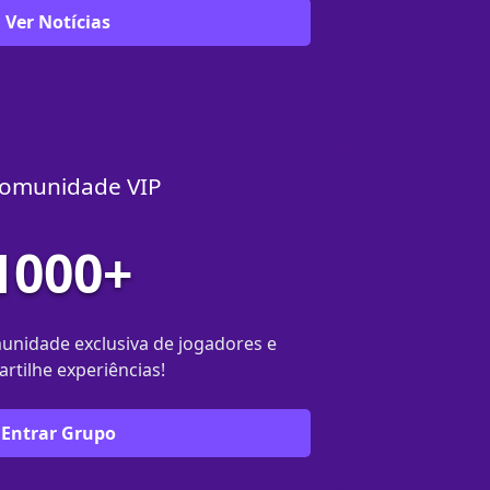
Ver Notícias
Comunidade VIP
1000+
unidade exclusiva de jogadores e
rtilhe experiências!
Entrar Grupo