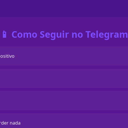
📱 Como Seguir no Telegram
ositivo
erder nada