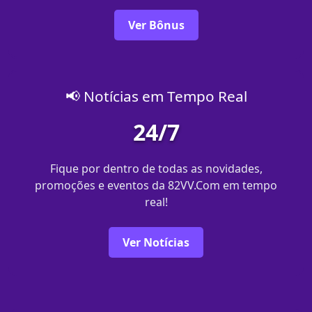
Ver Bônus
📢 Notícias em Tempo Real
24/7
Fique por dentro de todas as novidades,
promoções e eventos da 82VV.Com em tempo
real!
Ver Notícias