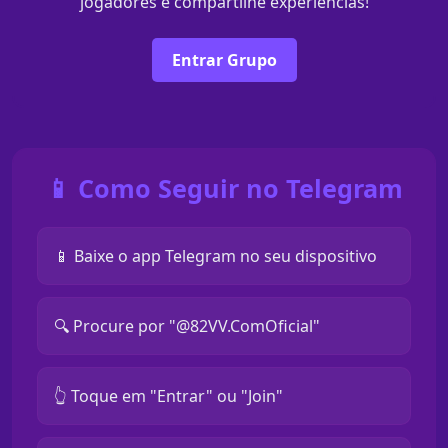
jogadores e compartilhe experiências!
Entrar Grupo
📱 Como Seguir no Telegram
📱 Baixe o app Telegram no seu dispositivo
🔍 Procure por "@82VV.ComOficial"
👆 Toque em "Entrar" ou "Join"