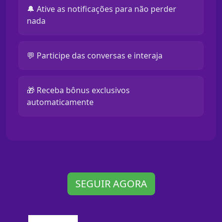
🔔 Ative as notificações para não perder
nada
💬 Participe das conversas e interaja
🎁 Receba bônus exclusivos
automaticamente
SEGUIR AGORA