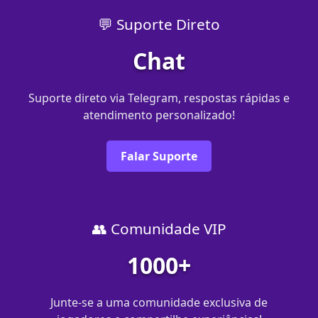
💬 Suporte Direto
Chat
Suporte direto via Telegram, respostas rápidas e
atendimento personalizado!
Falar Suporte
👥 Comunidade VIP
1000+
Junte-se a uma comunidade exclusiva de