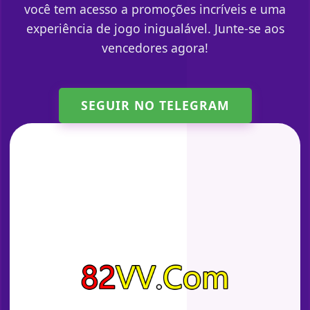
você tem acesso a promoções incríveis e uma
experiência de jogo inigualável. Junte-se aos
vencedores agora!
SEGUIR NO TELEGRAM