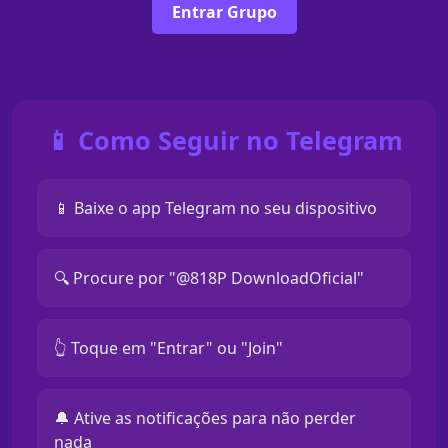
Entrar Grupo
📱 Como Seguir no Telegram
📱 Baixe o app Telegram no seu dispositivo
🔍 Procure por "@818P DownloadOficial"
👆 Toque em "Entrar" ou "Join"
🔔 Ative as notificações para não perder
nada