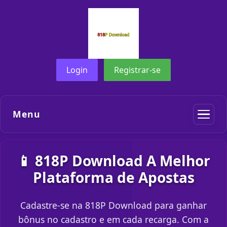
Login
Registrar-se
Menu
📱 818P Download A Melhor
Plataforma de Apostas
Cadastre-se na 818P Download para ganhar
bônus no cadastro e em cada recarga. Com a