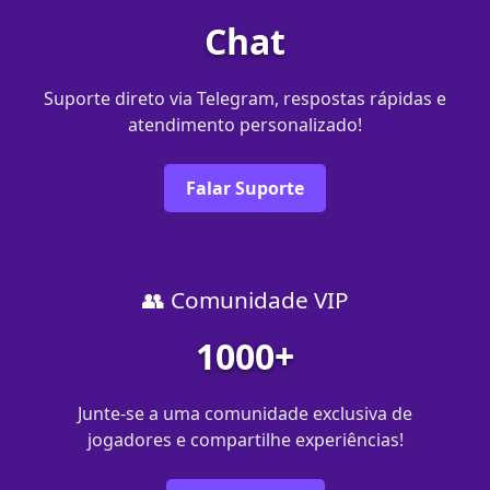
Chat
Suporte direto via Telegram, respostas rápidas e
atendimento personalizado!
Falar Suporte
👥 Comunidade VIP
1000+
Junte-se a uma comunidade exclusiva de
jogadores e compartilhe experiências!