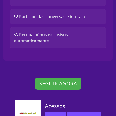
💬 Participe das conversas e interaja
🎁 Receba bônus exclusivos
automaticamente
SEGUIR AGORA
Acessos