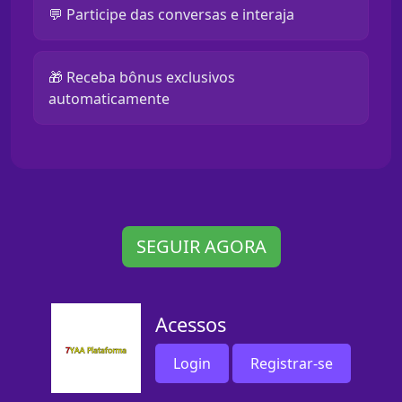
💬 Participe das conversas e interaja
🎁 Receba bônus exclusivos
automaticamente
SEGUIR AGORA
Acessos
Login
Registrar-se