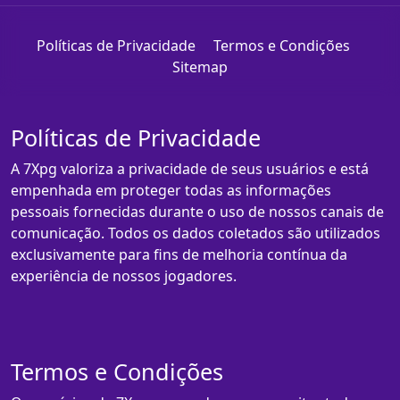
Políticas de Privacidade
Termos e Condições
Sitemap
Políticas de Privacidade
A 7Xpg valoriza a privacidade de seus usuários e está
empenhada em proteger todas as informações
pessoais fornecidas durante o uso de nossos canais de
comunicação. Todos os dados coletados são utilizados
exclusivamente para fins de melhoria contínua da
experiência de nossos jogadores.
Termos e Condições