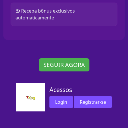
🎁 Receba bônus exclusivos
automaticamente
SEGUIR AGORA
Acessos
Login
Registrar-se