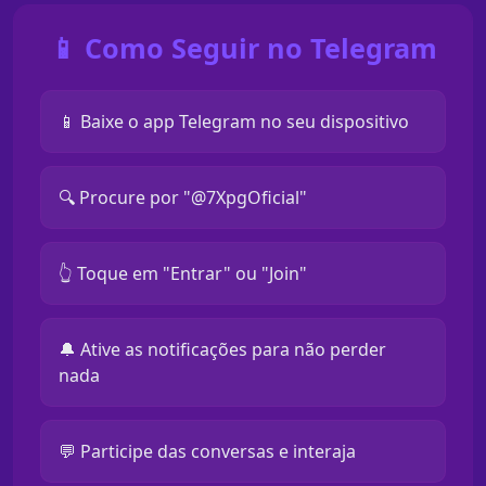
📱 Como Seguir no Telegram
📱 Baixe o app Telegram no seu dispositivo
🔍 Procure por "@7XpgOficial"
👆 Toque em "Entrar" ou "Join"
🔔 Ative as notificações para não perder
nada
💬 Participe das conversas e interaja