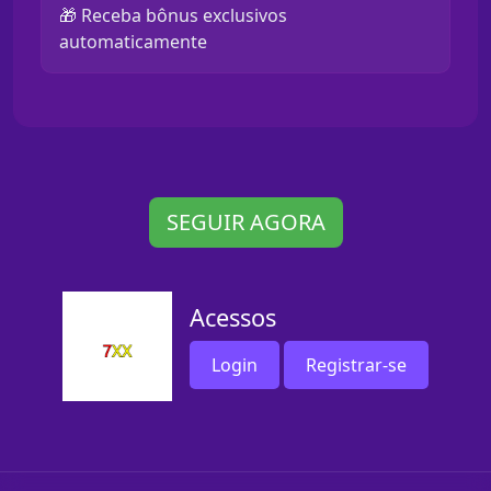
🎁 Receba bônus exclusivos
automaticamente
SEGUIR AGORA
Acessos
Login
Registrar-se