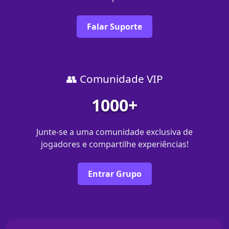
Falar Suporte
👥 Comunidade VIP
1000+
Junte-se a uma comunidade exclusiva de
jogadores e compartilhe experiências!
Entrar Grupo