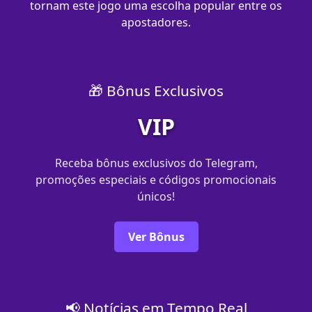
tornam este jogo uma escolha popular entre os
apostadores.
🎁 Bônus Exclusivos
VIP
Receba bônus exclusivos do Telegram,
promoções especiais e códigos promocionais
únicos!
Ver Bônus
📢 Notícias em Tempo Real