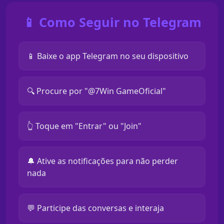
📱 Como Seguir no Telegram
📱 Baixe o app Telegram no seu dispositivo
🔍 Procure por "@7Win GameOficial"
👆 Toque em "Entrar" ou "Join"
🔔 Ative as notificações para não perder
nada
💬 Participe das conversas e interaja