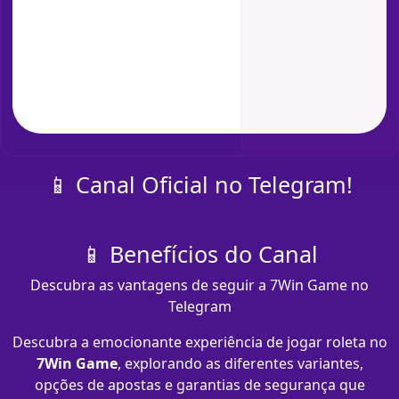
📱 Canal Oficial no Telegram!
📱 Benefícios do Canal
Descubra as vantagens de seguir a 7Win Game no
Telegram
Descubra a emocionante experiência de jogar roleta no
7Win Game
, explorando as diferentes variantes,
opções de apostas e garantias de segurança que