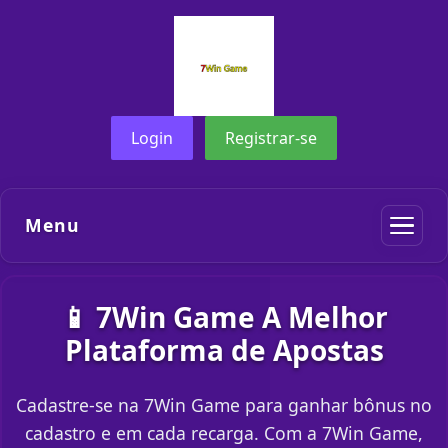
Login
Registrar-se
Menu
📱 7Win Game A Melhor
Plataforma de Apostas
Cadastre-se na 7Win Game para ganhar bônus no
cadastro e em cada recarga. Com a 7Win Game,