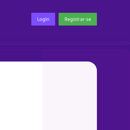
Login
Registrar-se