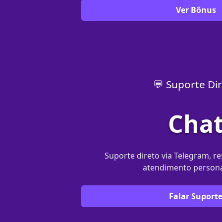
Ver Bônus
💬 Suporte Di
Cha
Suporte direto via Telegram, r
atendimento persona
Falar Suport