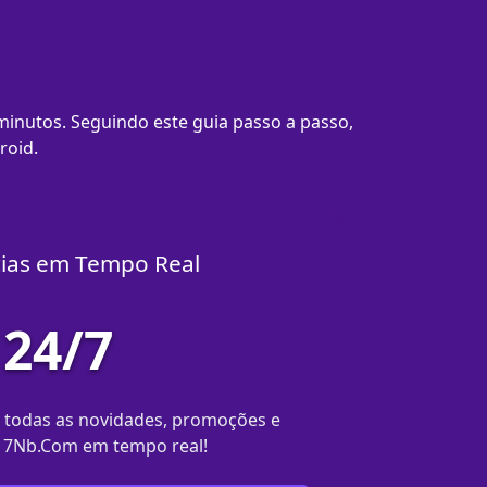
nutos. Seguindo este guia passo a passo,
roid.
cias em Tempo Real
24/7
e todas as novidades, promoções e
 7Nb.Com em tempo real!