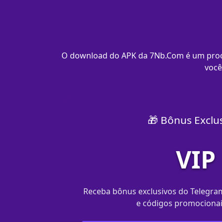
O download do APK da 7Nb.Com é um proce
você
🎁 Bônus Exclu
VIP
Receba bônus exclusivos do Telegra
e códigos promocionai