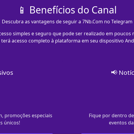
📱 Benefícios do Canal
Descubra as vantagens de seguir a 7Nb.Com no Telegram
sso simples e seguro que pode ser realizado em poucos mi
 terá acesso completo à plataforma em seu dispositivo And
sivos
📢 Notí
m, promoções especiais
Fique por dentro d
s únicos!
eventos da