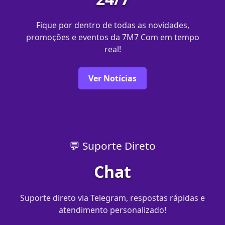
Fique por dentro de todas as novidades,
promoções e eventos da 7M7 Com em tempo
real!
Ver Notícias
💬 Suporte Direto
Chat
Suporte direto via Telegram, respostas rápidas e
atendimento personalizado!