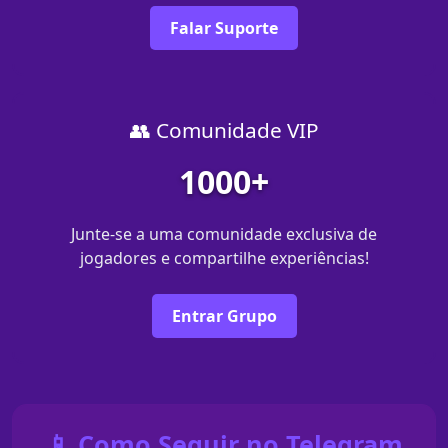
Falar Suporte
👥 Comunidade VIP
1000+
Junte-se a uma comunidade exclusiva de
jogadores e compartilhe experiências!
Entrar Grupo
📱 Como Seguir no Telegram