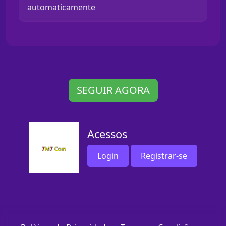
automaticamente
SEGUIR AGORA
Acessos
Login
Registrar-se