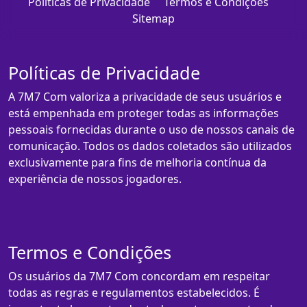
Políticas de Privacidade
Termos e Condições
Sitemap
Políticas de Privacidade
A 7M7 Com valoriza a privacidade de seus usuários e
está empenhada em proteger todas as informações
pessoais fornecidas durante o uso de nossos canais de
comunicação. Todos os dados coletados são utilizados
exclusivamente para fins de melhoria contínua da
experiência de nossos jogadores.
Termos e Condições
Os usuários da 7M7 Com concordam em respeitar
todas as regras e regulamentos estabelecidos. É