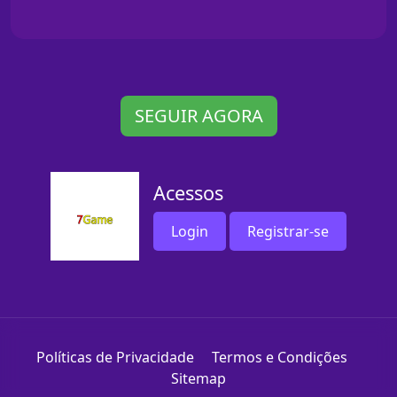
SEGUIR AGORA
Acessos
Login
Registrar-se
Políticas de Privacidade
Termos e Condições
Sitemap