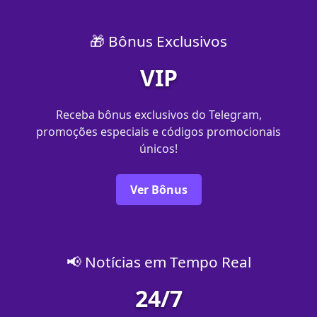
🎁 Bônus Exclusivos
VIP
Receba bônus exclusivos do Telegram,
promoções especiais e códigos promocionais
únicos!
Ver Bônus
📢 Notícias em Tempo Real
24/7