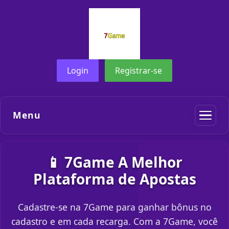
Login
Registrar-se
Menu
📱 7Game A Melhor
Plataforma de Apostas
Cadastre-se na 7Game para ganhar bônus no
cadastro e em cada recarga. Com a 7Game, você