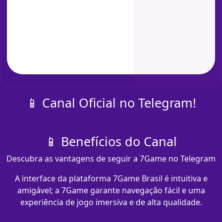
📱 Canal Oficial no Telegram!
📱 Benefícios do Canal
Descubra as vantagens de seguir a 7Game no Telegram
A interface da plataforma 7Game Brasil é intuitiva e
amigável; a 7Game garante navegação fácil e uma
experiência de jogo imersiva e de alta qualidade.