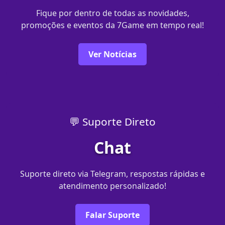
Fique por dentro de todas as novidades,
promoções e eventos da 7Game em tempo real!
Ver Notícias
💬 Suporte Direto
Chat
Suporte direto via Telegram, respostas rápidas e
atendimento personalizado!
Falar Suporte