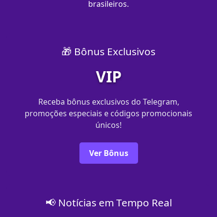
brasileiros.
🎁 Bônus Exclusivos
VIP
Receba bônus exclusivos do Telegram,
promoções especiais e códigos promocionais
únicos!
Ver Bônus
📢 Notícias em Tempo Real