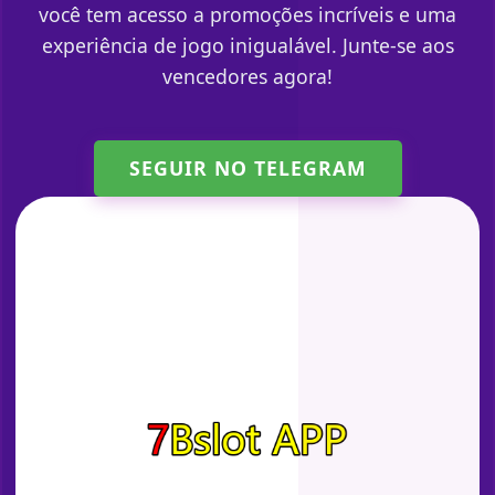
você tem acesso a promoções incríveis e uma
experiência de jogo inigualável. Junte-se aos
vencedores agora!
SEGUIR NO TELEGRAM