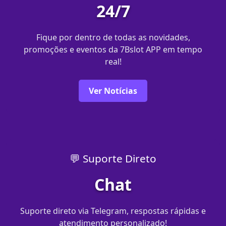
24/7
Fique por dentro de todas as novidades,
promoções e eventos da 7Bslot APP em tempo
real!
Ver Notícias
💬 Suporte Direto
Chat
Suporte direto via Telegram, respostas rápidas e
atendimento personalizado!