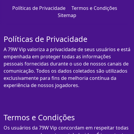
Políticas de Privacidade
Termos e Condições
Sitemap
Políticas de Privacidade
A 79W Vip valoriza a privacidade de seus usuários e está
empenhada em proteger todas as informações
pessoais fornecidas durante o uso de nossos canais de
comunicação. Todos os dados coletados são utilizados
exclusivamente para fins de melhoria contínua da
experiência de nossos jogadores.
Termos e Condições
Os usuários da 79W Vip concordam em respeitar todas