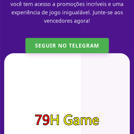
você tem acesso a promoções incríveis e uma
experiência de jogo inigualável. Junte-se aos
vencedores agora!
SEGUIR NO TELEGRAM