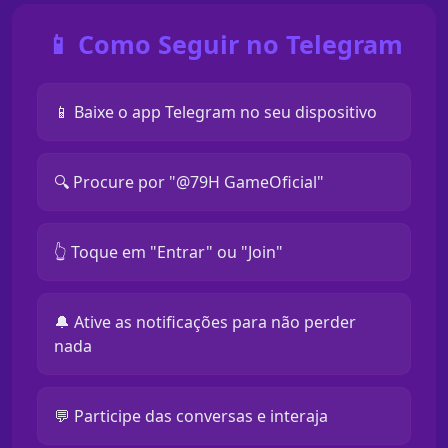
📱 Como Seguir no Telegram
📱 Baixe o app Telegram no seu dispositivo
🔍 Procure por "@79H GameOficial"
👆 Toque em "Entrar" ou "Join"
🔔 Ative as notificações para não perder
nada
💬 Participe das conversas e interaja