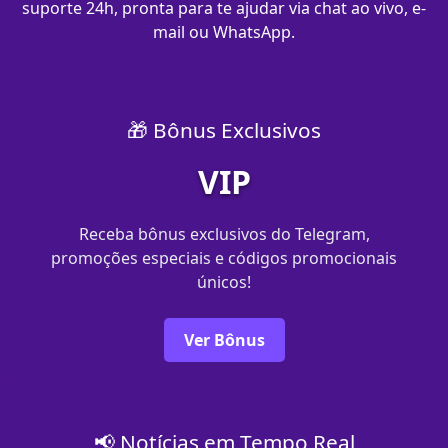
suporte 24h, pronta para te ajudar via chat ao vivo, e-
mail ou WhatsApp.
🎁 Bônus Exclusivos
VIP
Receba bônus exclusivos do Telegram,
promoções especiais e códigos promocionais
únicos!
Ver Bônus
📢 Notícias em Tempo Real