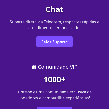
Chat
Suporte direto via Telegram, respostas rápidas e
atendimento personalizado!
Falar Suporte
👥 Comunidade VIP
1000+
Junte-se a uma comunidade exclusiva de
jogadores e compartilhe experiências!