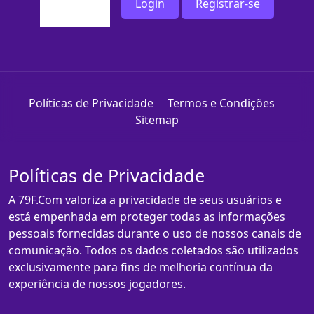
Login
Registrar-se
Políticas de Privacidade
Termos e Condições
Sitemap
Políticas de Privacidade
A 79F.Com valoriza a privacidade de seus usuários e
está empenhada em proteger todas as informações
pessoais fornecidas durante o uso de nossos canais de
comunicação. Todos os dados coletados são utilizados
exclusivamente para fins de melhoria contínua da
experiência de nossos jogadores.