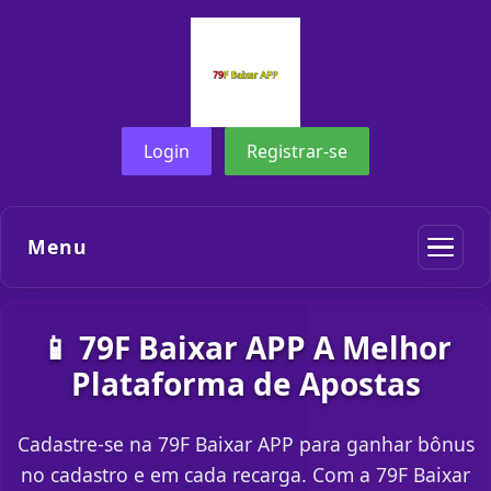
Login
Registrar-se
Menu
📱 79F Baixar APP A Melhor
Plataforma de Apostas
Cadastre-se na 79F Baixar APP para ganhar bônus
no cadastro e em cada recarga. Com a 79F Baixar