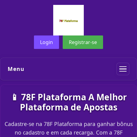
Login
Registrar-se
Menu
📱 78F Plataforma A Melhor
Plataforma de Apostas
Cadastre-se na 78F Plataforma para ganhar bônus
no cadastro e em cada recarga. Com a 78F