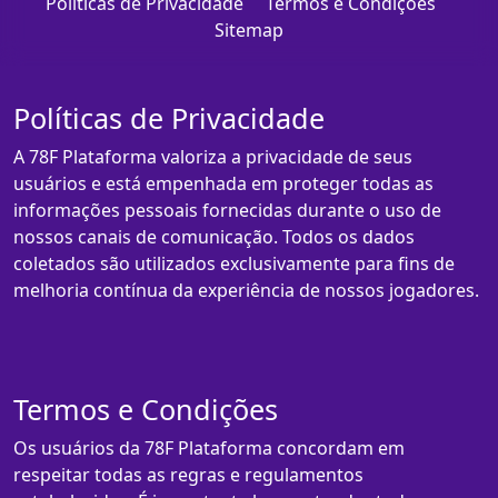
Políticas de Privacidade
Termos e Condições
Sitemap
Políticas de Privacidade
A 78F Plataforma valoriza a privacidade de seus
usuários e está empenhada em proteger todas as
informações pessoais fornecidas durante o uso de
nossos canais de comunicação. Todos os dados
coletados são utilizados exclusivamente para fins de
melhoria contínua da experiência de nossos jogadores.
Termos e Condições
Os usuários da 78F Plataforma concordam em
respeitar todas as regras e regulamentos