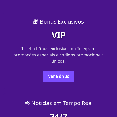
🎁 Bônus Exclusivos
VIP
Receba bônus exclusivos do Telegram,
promoções especiais e códigos promocionais
únicos!
Ver Bônus
📢 Notícias em Tempo Real
24/7