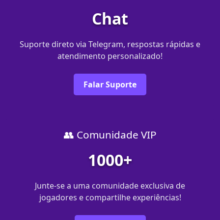
Chat
Suporte direto via Telegram, respostas rápidas e
atendimento personalizado!
Falar Suporte
👥 Comunidade VIP
1000+
Junte-se a uma comunidade exclusiva de
jogadores e compartilhe experiências!