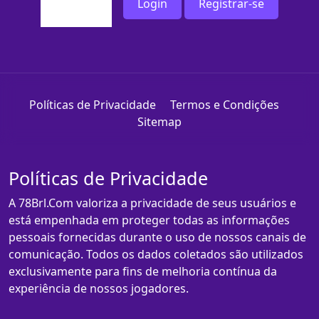
Login
Registrar-se
Políticas de Privacidade
Termos e Condições
Sitemap
Políticas de Privacidade
A 78Brl.Com valoriza a privacidade de seus usuários e
está empenhada em proteger todas as informações
pessoais fornecidas durante o uso de nossos canais de
comunicação. Todos os dados coletados são utilizados
exclusivamente para fins de melhoria contínua da
experiência de nossos jogadores.