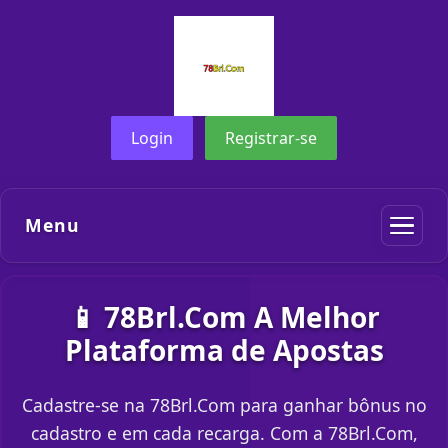
Login
Registrar-se
Menu
📱 78Brl.Com A Melhor
Plataforma de Apostas
Cadastre-se na 78Brl.Com para ganhar bônus no
cadastro e em cada recarga. Com a 78Brl.Com,