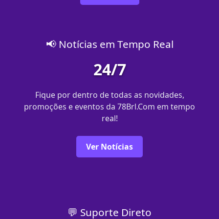
📢 Notícias em Tempo Real
24/7
Fique por dentro de todas as novidades,
promoções e eventos da 78Brl.Com em tempo
real!
Ver Notícias
💬 Suporte Direto