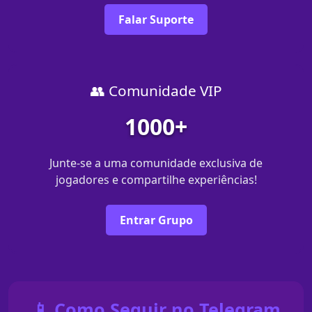
Falar Suporte
👥 Comunidade VIP
1000+
Junte-se a uma comunidade exclusiva de
jogadores e compartilhe experiências!
Entrar Grupo
📱 Como Seguir no Telegram