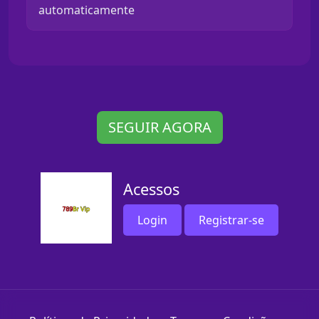
automaticamente
SEGUIR AGORA
Acessos
Login
Registrar-se