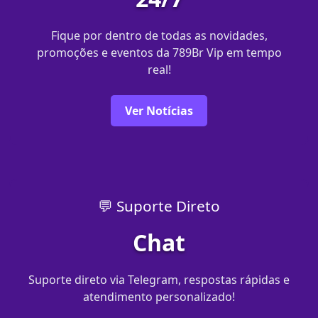
Fique por dentro de todas as novidades,
promoções e eventos da 789Br Vip em tempo
real!
Ver Notícias
💬 Suporte Direto
Chat
Suporte direto via Telegram, respostas rápidas e
atendimento personalizado!