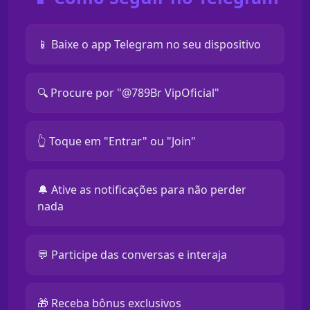
📱 Baixe o app Telegram no seu dispositivo
🔍 Procure por "@789Br VipOficial"
👆 Toque em "Entrar" ou "Join"
🔔 Ative as notificações para não perder
nada
💬 Participe das conversas e interaja
🎁 Receba bônus exclusivos