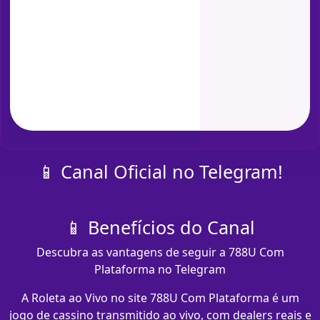
📱 Canal Oficial no Telegram!
📱 Benefícios do Canal
Descubra as vantagens de seguir a 788U Com
Plataforma no Telegram
A Roleta ao Vivo no site 788U Com Plataforma é um
jogo de cassino transmitido ao vivo, com dealers reais e