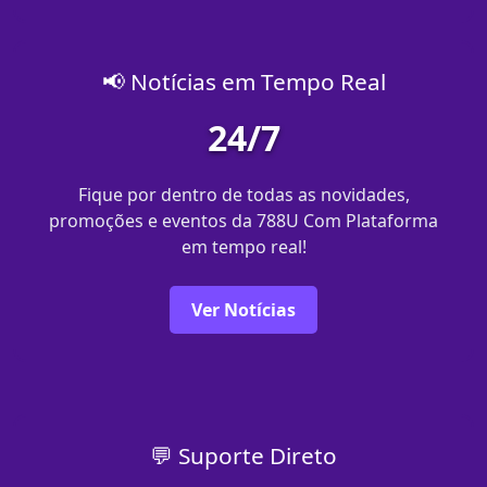
📢 Notícias em Tempo Real
24/7
Fique por dentro de todas as novidades,
promoções e eventos da 788U Com Plataforma
em tempo real!
Ver Notícias
💬 Suporte Direto