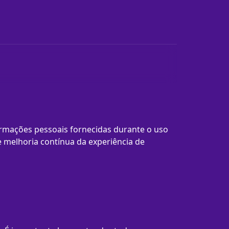
ormações pessoais fornecidas durante o uso
e melhoria contínua da experiência de