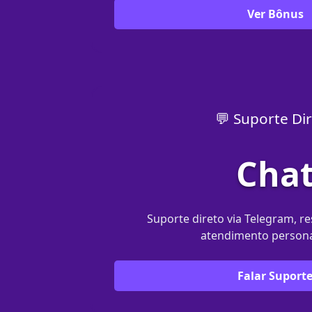
Ver Bônus
💬 Suporte Di
Cha
Suporte direto via Telegram, r
atendimento persona
Falar Suport