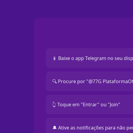
📱 Baixe o app Telegram no seu disp
🔍 Procure por "@77G PlataformaOfi
👆 Toque em "Entrar" ou "Join"
🔔 Ative as notificações para não p