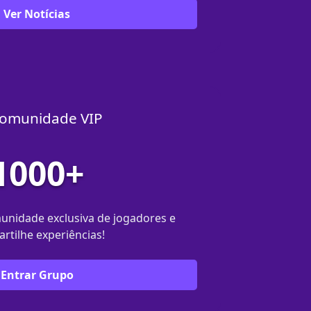
Ver Notícias
Comunidade VIP
1000+
unidade exclusiva de jogadores e
rtilhe experiências!
Entrar Grupo