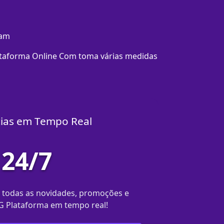
ram
ataforma Online Com toma várias medidas
cias em Tempo Real
24/7
e todas as novidades, promoções e
G Plataforma em tempo real!