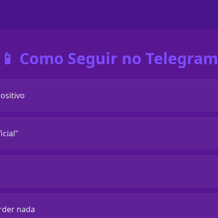
📱 Como Seguir no Telegram
ositivo
cial"
erder nada