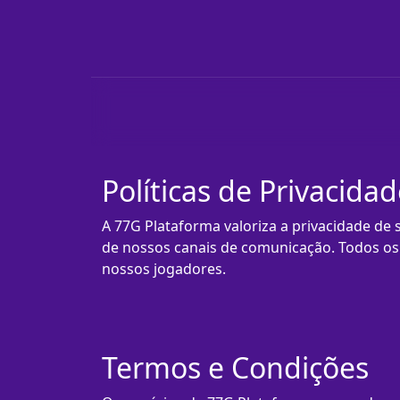
Políticas de Privacida
A 77G Plataforma valoriza a privacidade de
de nossos canais de comunicação. Todos os 
nossos jogadores.
Termos e Condições