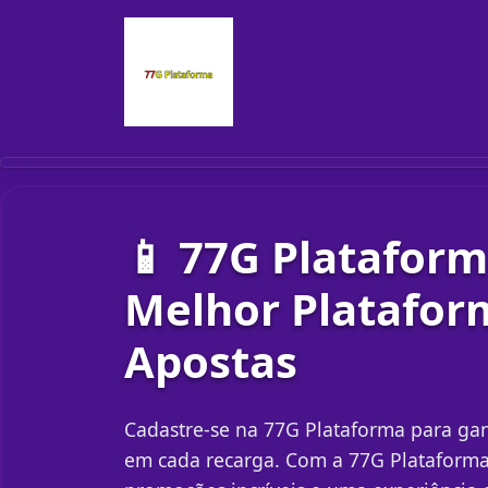
📱 77G Plataform
Melhor Platafor
Apostas
Cadastre-se na 77G Plataforma para ga
em cada recarga. Com a 77G Plataforma