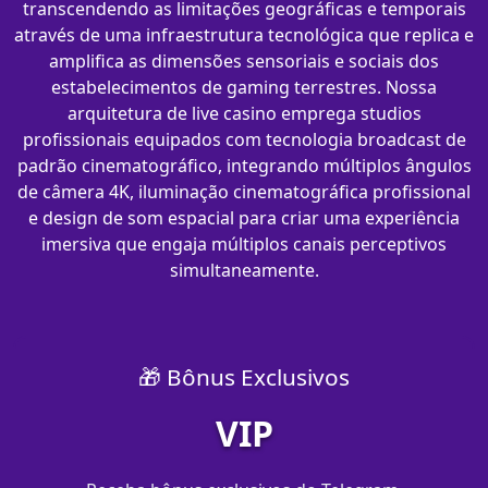
transcendendo as limitações geográficas e temporais
através de uma infraestrutura tecnológica que replica e
amplifica as dimensões sensoriais e sociais dos
estabelecimentos de gaming terrestres. Nossa
arquitetura de live casino emprega studios
profissionais equipados com tecnologia broadcast de
padrão cinematográfico, integrando múltiplos ângulos
de câmera 4K, iluminação cinematográfica profissional
e design de som espacial para criar uma experiência
imersiva que engaja múltiplos canais perceptivos
simultaneamente.
🎁 Bônus Exclusivos
VIP