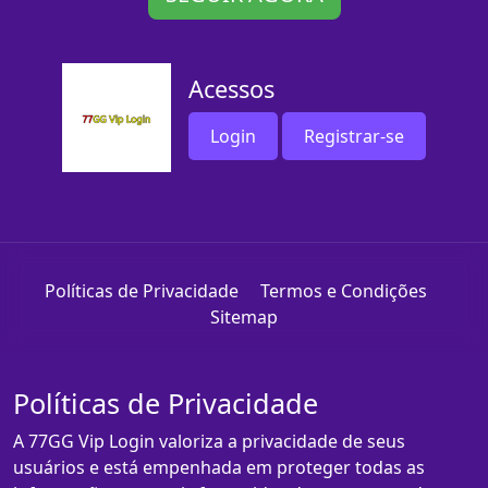
Acessos
Login
Registrar-se
Políticas de Privacidade
Termos e Condições
Sitemap
Políticas de Privacidade
A 77GG Vip Login valoriza a privacidade de seus
usuários e está empenhada em proteger todas as