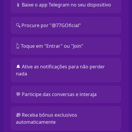
📱 Baixe o app Telegram no seu dispositivo
🔍 Procure por "@77GOficial"
👆 Toque em "Entrar" ou "Join"
🔔 Ative as notificações para não perder
nada
💬 Participe das conversas e interaja
🎁 Receba bônus exclusivos
automaticamente