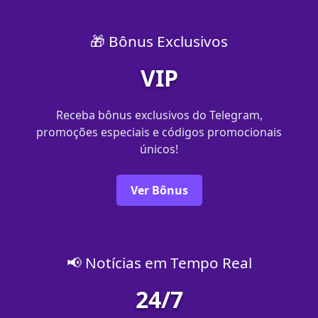
🎁 Bônus Exclusivos
VIP
Receba bônus exclusivos do Telegram,
promoções especiais e códigos promocionais
únicos!
Ver Bônus
📢 Notícias em Tempo Real
24/7