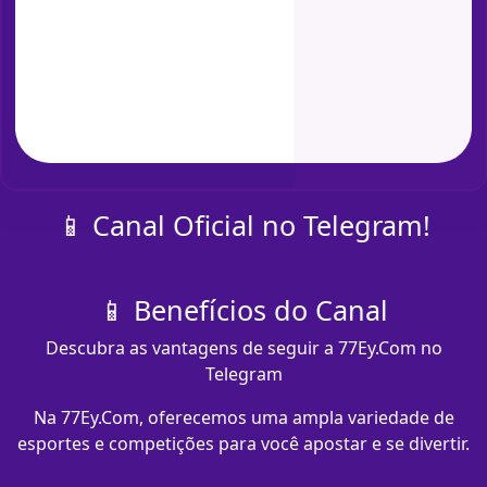
📱 Canal Oficial no Telegram!
📱 Benefícios do Canal
Descubra as vantagens de seguir a 77Ey.Com no
Telegram
Na 77Ey.Com, oferecemos uma ampla variedade de
esportes e competições para você apostar e se divertir.