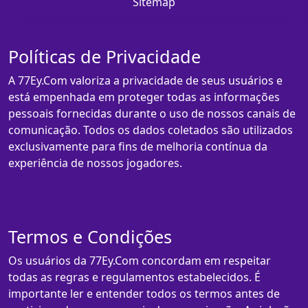
Sitemap
Políticas de Privacidade
A 77Ey.Com valoriza a privacidade de seus usuários e
está empenhada em proteger todas as informações
pessoais fornecidas durante o uso de nossos canais de
comunicação. Todos os dados coletados são utilizados
exclusivamente para fins de melhoria contínua da
experiência de nossos jogadores.
Termos e Condições
Os usuários da 77Ey.Com concordam em respeitar
todas as regras e regulamentos estabelecidos. É
importante ler e entender todos os termos antes de